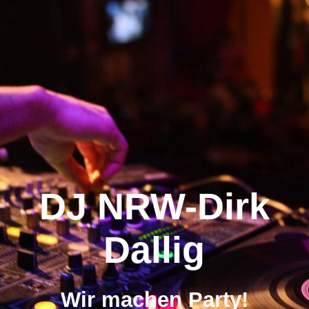
Home
Über uns
Videos / Bilder
DJ NRW-Dirk
Unser Team
Dallig
Leistung / Preise
Wir machen Party!