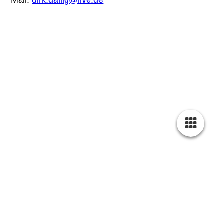
Cookie-Einstellungen
Diese Webseite verwendet Cookies, um Besuchern ein optimales
Nutzererlebnis zu bieten. Bestimmte Inhalte von Drittanbietern werden
nur angezeigt, wenn die entsprechende Option aktiviert ist. Die
Datenverarbeitung kann dann auch in einem Drittland erfolgen.
Weitere Informationen hierzu in der Datenschutzerklärung.
Technisch notwendige