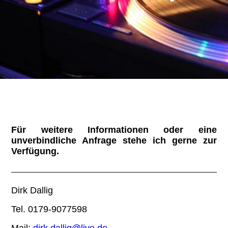
Referenzen
Kontakt
AGB
Partner / Links
Für weitere Informationen oder eine
unverbindliche Anfrage stehe ich gerne zur
Verfügung.
Rundum-Sorglos-Paket
Dirk Dallig
Tel. 0179-9077598
Impressum / Datenschutzerklärung
Mail:
dirk.dallig@live.de